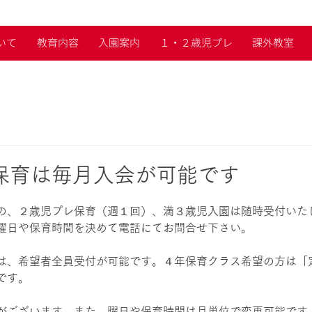
いて
教育内容
入園案内
１・２歳児プレ
課外教室
保育は毎月入会が可能です
の、２歳児プレ保育（週１回）、満３歳児入園は随時受付いた
曜日や保育時間を決めて電話にてお問合せ下さい。
は、希望者全員受付が可能です。４年保育クラス希望の方は「
です。
がございます。また、曜日や保育時間は月単位で変更可能です