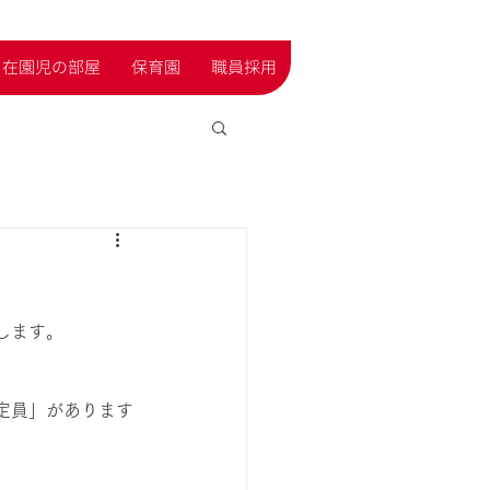
在園児の部屋
保育園
職員採用
します。
定員」があります
。