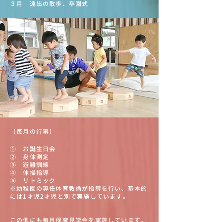
３月 遠出の散歩、卒園式
〔毎月の行事〕
① お誕生日会
② 身体測定
③ 避難訓練
④ 体操指導
⑤ リトミック
※幼稚園の専任体育教諭が指導を行い、基本的
には1才児2才児と別で実施しています。
この他にも毎月保育見学会を実施しています。