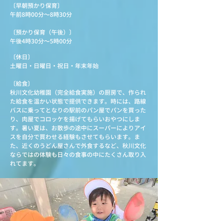
〔早朝預かり保育〕
午前8時00分～8
時30分
〔預かり保育（午後）〕
午後4時30分～5時00分
〔休日〕
土曜日・日曜日・祝日・年末年始
〔給食〕
秋川文化幼稚園（完全給食実施）の厨房で、作られ
た給食を温かい状態で提供できます。時には、路線
バスに乗ってとなりの駅前のパン屋でパンを買った
り、肉屋でコロッケを揚げてもらいおやつにしま
す。暑い夏は、お散歩の途中にスーパーによりアイ
スを自分で買わせる経験もさせてもらいます。ま
た、近くのうどん屋さんで外食するなど、秋川文化
ならではの体験も日々の食事の中にたくさん取り入
れてます。