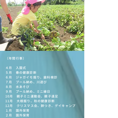
〔年間行事〕
４月 入園式
５月 春の健康診断
６月 ジャガイモ掘り、歯科検診
７月 プール納め、川遊び
８月 水あそび
９月 プール納め、ミニ縁日
10月 親子ミニ運動会、親子遠足
11月 大根掘り、秋の健康診断
12月 クリスマス会、餅つき、デイキャンプ
１月 園外保育
２月 園外保育