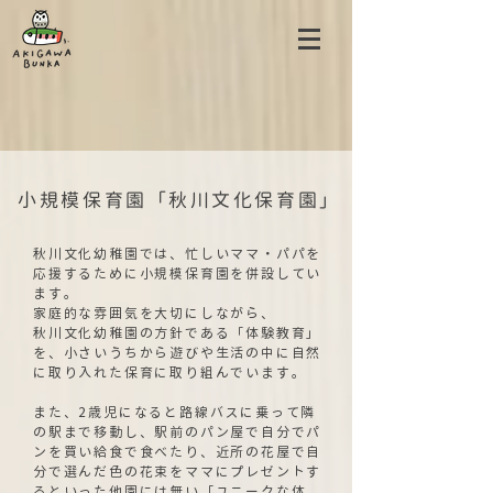
​小規模保育園「秋川文化保育園」
秋川文化幼稚園では、忙しいママ・パパを
応援するために小規模保育園を併設してい
ます。
家庭的な雰囲気を大切にしながら、
秋川文化幼稚園の方針である「体験教育」
を、小さいうちから遊びや生活の中に自然
に取り入れた保育に取り組んでいます。
また、2歳児になると路線バスに乗って隣
の駅まで移動し、駅前のパン屋で自分でパ
ンを買い給食で食べたり、近所の花屋で自
分で選んだ色の花束をママにプレゼントす
るといった他園には無い「ユニークな体