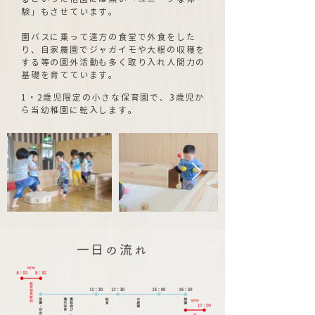
験」もさせています。
園バスに乗って遠方の食堂で外食をした
り、自家農園でジャガイモや大根の収穫を
する等の園外活動も多く取り入れ人間力の
基礎を育てています。
1・2歳児限定の小さな保育園で、3歳児か
ら当幼稚園に転入します。
一日の流れ