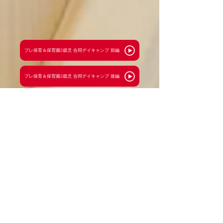
プレ保育＆保育園2歳児 合同デイキャンプ 前編
プレ保育＆保育園2歳児 合同デイキャンプ 後編
よくあるご質問と緊急時の対策に
ついて
〔寝具について〕
午睡のための敷布団・シーツ・おねしょシートは、
園で用意します。シーツのみ週末に持ち帰り、各家
庭で洗濯をお願いしてします。タオルケットや毛布
は季節や子どもの体調に合わせてご家庭で用意くだ
さい。
※布団は月に１度園でクリーニングを行います。