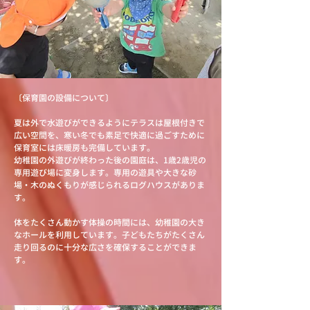
〔保育園の設備について〕
夏は外で水遊びができるようにテラスは屋根付きで
広い空間を、寒い冬でも素足で快適に過ごすために
保育室には床暖房も完備しています。
幼稚園の外遊びが終わった後の園庭は、1歳2歳児の
専用遊び場に変身します。専用の遊具や大きな砂
場・木のぬくもりが感じられるログハウスがありま
す。
体をたくさん動かす体操の時間には、幼稚園の大き
なホールを利用しています。子どもたちがたくさん
走り回るのに十分な広さを確保することができま
す
。