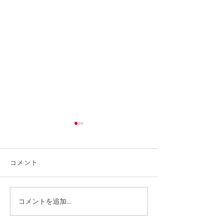
令和８年度１・２歳児応
転園をご検討さ
募はこちら
方へ
コメント
来年度の１・２歳児プレ保育
お引越しや、現在
に入会ご希望の方は、次の
幼稚園からの転園
URLよりお申し込みくださ
れている方には、
コメントを追加…
い。 入会申込に必要な書類
「入園枠」を確保