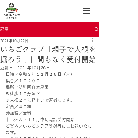
記事
2021年10月22日
いちごクラブ「親子で大根を
掘ろう！」間もなく受付開始
更新日：
2021年10月26日
日時／令和３年１１月２５日（木）
集合／１０：００
場所／幼稚園自家農園
※徒歩１０分ほど
※大根２本は軽トラで運搬します。
定員／４０組
参加費／無料
申し込み／１１月中旬電話受付開始
ご案内／いちごクラブ登録者には郵送いたし
ます。